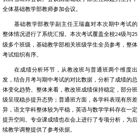
全体基础教学部教师参加会议。
基础教学部教学副主任王瑞鑫对本次期中考试的
整体情况进行了系统汇报。本次考试覆盖全校24级与
25
级多个班级，基础教学部相关班级学生全员参考，整体
考试组织有序。
在成绩分析环节，从教改班与普通班两个维度出
发，结合月考与期中考试的对比数据，分析了成绩的总
体变化趋势。整体来看，教改班成绩保持稳定，部分班
级呈现稳步提升态势；普通班方面，各学科表现有所差
异，语文学科整体较为平稳，英语与数学学科存在一定
提升空间。专业课成绩也在会上进行了专项分析，为后
续教学调整提供了参考依据。