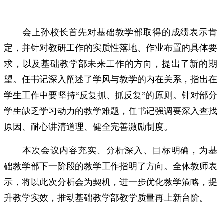
会上孙校长首先对基础教学部取得的成绩表示肯
定，并针对教研工作的实质性落地、作业布置的具体要
求，以及基础教学部未来工作的方向，提出了新的期
望。任书记深入阐述了学风与教学的内在关系，指出在
学生工作中要坚持“反复抓、抓反复”的原则。针对部分
学生缺乏学习动力的教学难题，任书记强调要深入查找
原因、耐心讲清道理、健全完善激励制度。
本次会议内容充实、分析深入、目标明确，为基
础教学部下一阶段的教学工作指明了方向。全体教师表
示，将以此次分析会为契机，进一步优化教学策略，提
升教学实效，推动基础教学部教学质量再上新台阶。